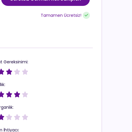
Tamamen Ücretsiz!
t Gereksinimi:




lık:




rganlık:




 İhtiyacı: