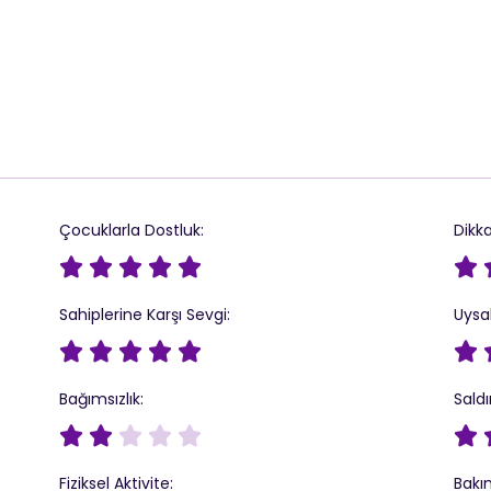
Çocuklarla Dostluk:
Dikka






Sahiplerine Karşı Sevgi:
Uysal






Bağımsızlık:
Saldı






Fiziksel Aktivite:
Bakım