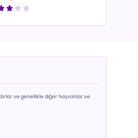




ıdırlar ve genellikle diğer hayvanlar ve