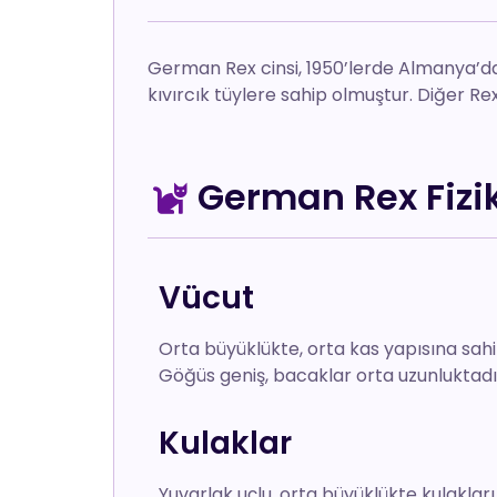
German Rex cinsi, 1950’lerde Almanya’da
kıvırcık tüylere sahip olmuştur. Diğer Re
German Rex Fiziks
Vücut
Orta büyüklükte, orta kas yapısına sahip
Göğüs geniş, bacaklar orta uzunluktadı
Kulaklar
Yuvarlak uçlu, orta büyüklükte kulakları 