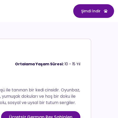
Şimdi İndir
Ortalama Yaşam Süresi:
10 - 15 Yıl
ü ile tanınan bir kedi cinsidir. Oyunbaz,
eri, yumuşak dokuları ve hoş bir doku ile
olu, sosyal ve uysal bir tutum sergiler.
Ücretsiz German Rex Sahiplen