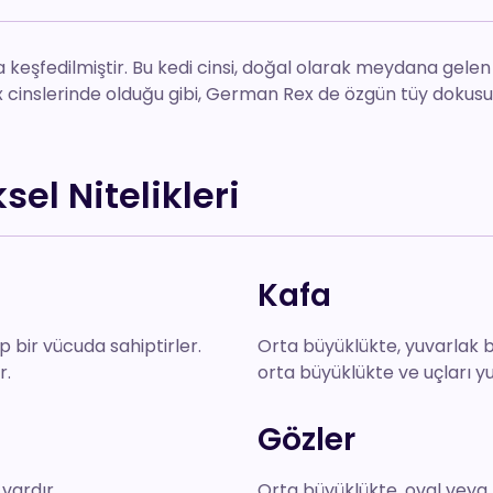
 keşfedilmiştir. Bu kedi cinsi, doğal olarak meydana gel
x cinslerinde olduğu gibi, German Rex de özgün tüy dokusuy
el Nitelikleri
Kafa
 bir vücuda sahiptirler.
Orta büyüklükte, yuvarlak bi
r.
orta büyüklükte ve uçları yu
Gözler
vardır.
Orta büyüklükte, oval veya 