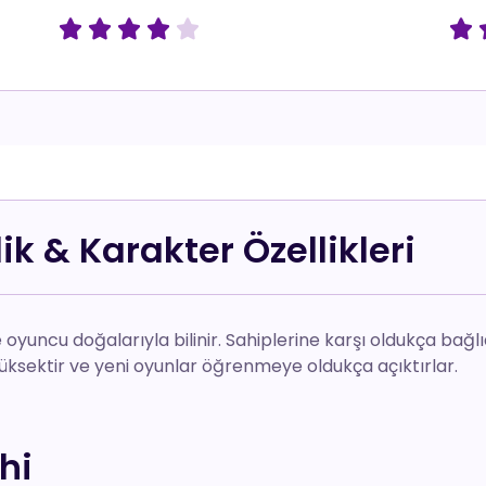






ik & Karakter Özellikleri
 oyuncu doğalarıyla bilinir. Sahiplerine karşı oldukça bağl
i yüksektir ve yeni oyunlar öğrenmeye oldukça açıktırlar.
hi