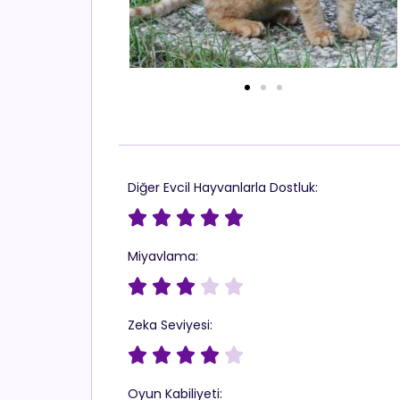
Diğer Evcil Hayvanlarla Dostluk:





Miyavlama:





Zeka Seviyesi:





Oyun Kabiliyeti: