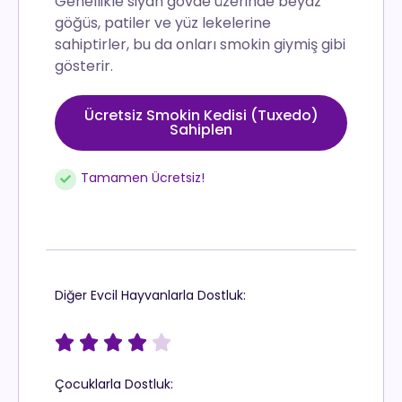
Genellikle siyah gövde üzerinde beyaz
göğüs, patiler ve yüz lekelerine
sahiptirler, bu da onları smokin giymiş gibi
gösterir.
Ücretsiz Smokin Kedisi (Tuxedo)
Sahiplen
Tamamen Ücretsiz!
Diğer Evcil Hayvanlarla Dostluk:





Çocuklarla Dostluk: