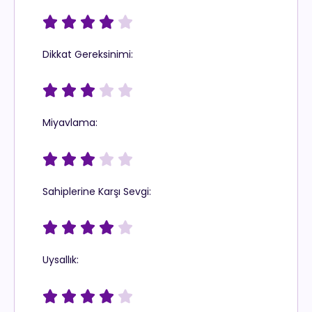





Dikkat Gereksinimi:





Miyavlama:





Sahiplerine Karşı Sevgi:





Uysallık:




