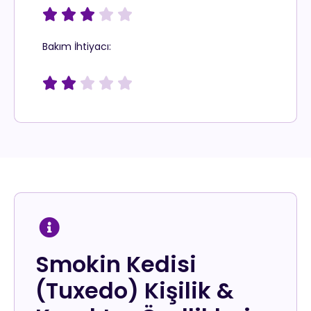





Bakım İhtiyacı:





Smokin Kedisi
(Tuxedo) Kişilik &