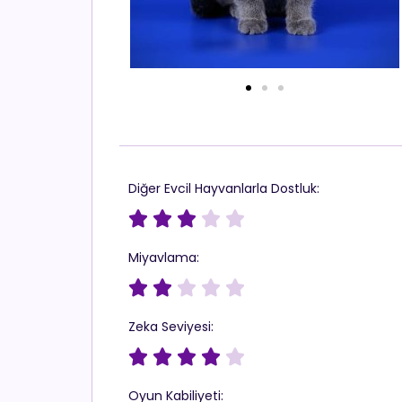
Diğer Evcil Hayvanlarla Dostluk:





Miyavlama:





Zeka Seviyesi:





Oyun Kabiliyeti: