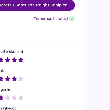
Ücretsiz Scottish Straight Sahiplen
Tamamen Ücretsiz!
t Gereksinimi:




lık:




rganlık:




 İhtiyacı: