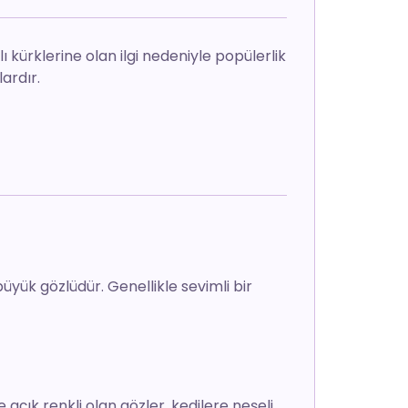
lı kürklerine olan ilgi nedeniyle popülerlik
lardır.
büyük gözlüdür. Genellikle sevimli bir
 açık renkli olan gözler, kedilere neşeli