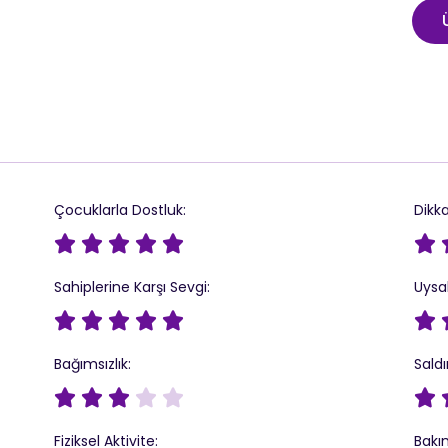
Çocuklarla Dostluk:
Dikka






Sahiplerine Karşı Sevgi:
Uysal






Bağımsızlık:
Saldı






Fiziksel Aktivite:
Bakım