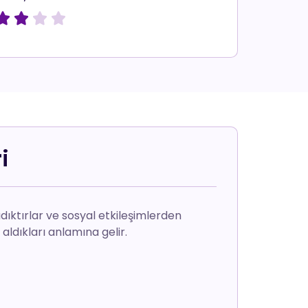




i
adıktırlar ve sosyal etkileşimlerden
aldıkları anlamına gelir.