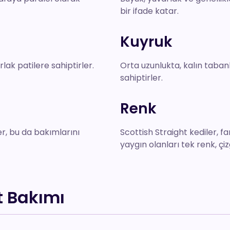
bir ifade katar.
Kuyruk
ak patilere sahiptirler.
Orta uzunlukta, kalın taban
sahiptirler.
Renk
er, bu da bakımlarını
Scottish Straight kediler, fa
yaygın olanları tek renk, çiz
t Bakımı