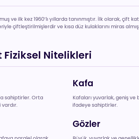
ş ve ilk kez 1960’lı yıllarda tanınmıştır. İlk olarak, çift kat
yle çiftleştirilmişlerdir ve kısa düz kulaklarını miras almış
Fiziksel Nitelikleri
Kafa
a sahiptirler. Orta
Kafaları yuvarlak, geniş ve 
 vardır.
ifadeye sahiptirler.
Gözler
Kafaya paralel olarak
Büyük, yuvarlak ve genellikle