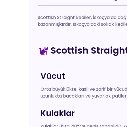
Scottish Straight kediler, İskoçya’da doğmu
kazanmışlardır. İskoçya’daki sokak kedileri
Scottish Straight 
Vücut
Orta büyüklükte, kaslı ve zarif bir vücud
uzunlukta bacakları ve yuvarlak patileri
Kulaklar
Kulakları kısa, düz ve geniş tabanlıdır. 