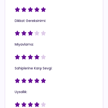





Dikkat Gereksinimi:





Miyavlama:





Sahiplerine Karşı Sevgi:





Uysallık:




