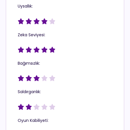
Uysallık:





Zeka Seviyesi:





Bağımsızlık:





Saldırganlık:





Oyun Kabiliyeti: